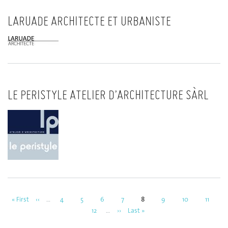
LARUADE ARCHITECTE ET URBANISTE
LE PERISTYLE ATELIER D’ARCHITECTURE SÀRL
First
« First
Previous
‹‹
…
Page
4
Page
5
Page
6
Page
7
Current
8
Page
9
Page
10
Page
11
Pagination
page
page
page
Page
12
…
Next
››
Last
Last »
page
page