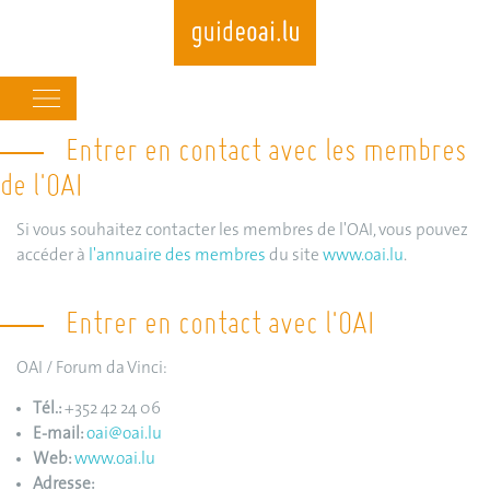
Main
navigation
Entrer en contact avec les membres
Skip
to
de l'OAI
main
content
Si vous souhaitez contacter les membres de l'OAI, vous pouvez
accéder à
l'annuaire des membres
du site
www.oai.lu
.
Entrer en contact avec l'OAI
OAI / Forum da Vinci:
Tél.:
+352 42 24 06
E-mail:
oai@oai.lu
Web:
www.oai.lu
Adresse: