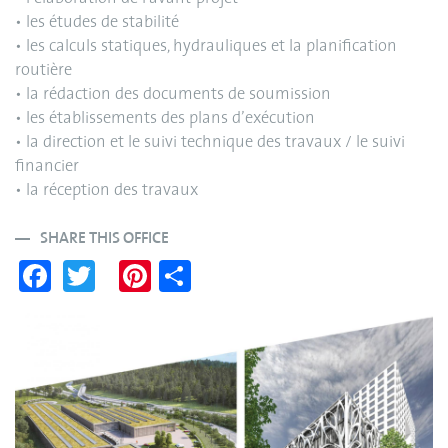
• les études de stabilité
• les calculs statiques, hydrauliques et la planification
routière
• la rédaction des documents de soumission
• les établissements des plans d’exécution
• la direction et le suivi technique des travaux / le suivi
financier
• la réception des travaux
SHARE THIS OFFICE
Fa
T
Pi
S
ce
wi
nt
ha
bo
tte
er
re
ok
r
es
t