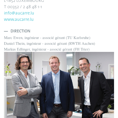
L-1852 LUXEMBOURG
T 00352 / 2 48 48 1-1
info@aucarre.lu
www.aucarre.lu
DIRECTION
Marc Ewen, ingénieur - associé gérant (TU Karlsruhe)
Daniel Thein, ingénieur - associé gérant (RWTH Aachen)
Markus Edlinger, ingénieur - associé gérant (FH Trier)