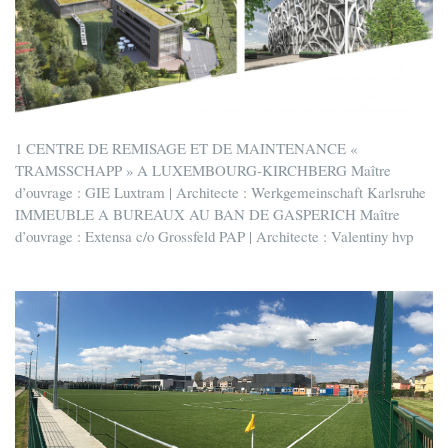
1 CENTRE DE REMISAGE ET DE MAINTENANCE «
TRAMSSCHAPP » A LUXEMBOURG-KIRCHBERG Maître
d’ouvrage : GIE Luxtram | Architecte : Werkgemeinschaft Karlsruhe
IMMEUBLE A BUREAUX AU BAN DE GASPERICH Maître
d’ouvrage : Extensa c/o Grossfeld PAP | Architecte : Valentiny hvp