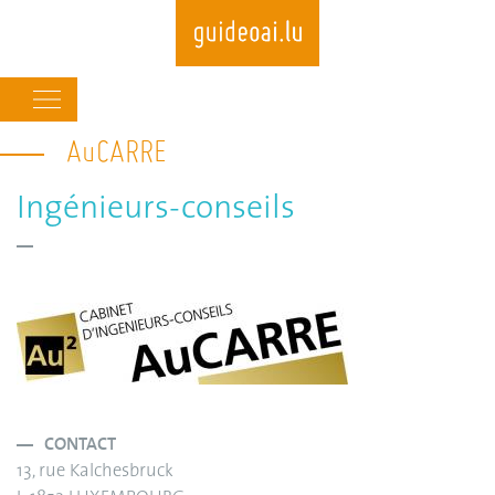
Main
navigation
AuCARRE
Skip
to
main
Ingénieurs-conseils
content
CONTACT
13, rue Kalchesbruck