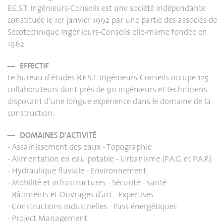
B.E.S.T. Ingénieurs-Conseils est une société indépendante
constituée le 1er janvier 1992 par une partie des associés de
Sécotechnique Ingénieurs-Conseils elle-même fondée en
1962.
EFFECTIF
Le bureau d’études B.E.S.T. Ingénieurs-Conseils occupe 125
collaborateurs dont près de 90 ingénieurs et techniciens
disposant d’une longue expérience dans le domaine de la
construction.
DOMAINES D'ACTIVITÉ
- Assainissement des eaux - Topographie
- Alimentation en eau potable - Urbanisme (P.A.G. et P.A.P.)
- Hydraulique fluviale - Environnement
- Mobilité et infrastructures - Sécurité - santé
- Bâtiments et Ouvrages d’art - Expertises
- Constructions industrielles - Pass énergétiques
- Project Management