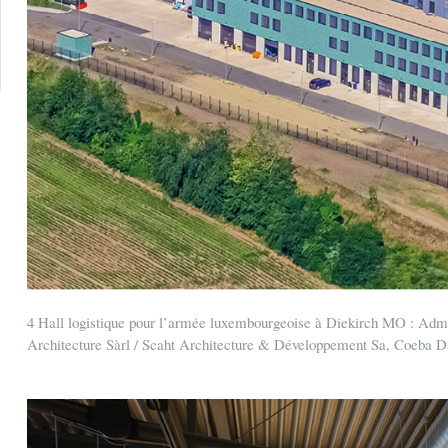
4 Hall logistique pour l’armée luxembourgeoise à Diekirch MO : Admi
Architecture Sàrl / Scaht Architecture & Développement Sa, Coeba D