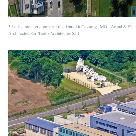
3 Lotissement et complexe résidentiel à Cessange MO : Arend & Fisc
Architectes Sàrl/Boito Architectes Sarl