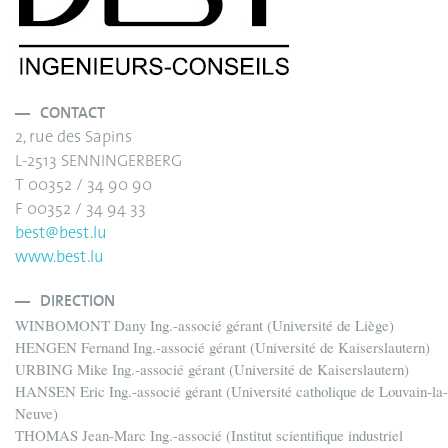
CONTACT
2, rue des Sapins
L-2513 SENNINGERBERG
T 00352 / 34 90 90
F 00352 / 34 94 33
best@best.lu
www.best.lu
DIRECTION
WINBOMONT Dany Ing.-associé gérant (Université de Liège)
HENGEN Fernand Ing.-associé gérant (Université de Kaiserslautern)
URBING Mike Ing.-associé gérant (Université de Kaiserslautern)
HANSEN Eric Ing.-associé gérant (Université catholique de Louvain-la-
Neuve)
THOMAS Jean-Marc Ing.-associé (Institut scientifique industriel