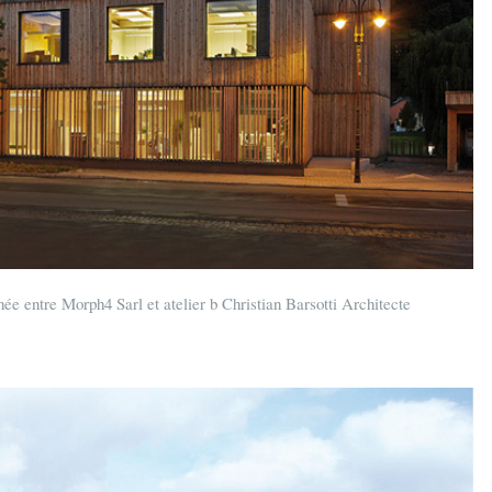
ée entre Morph4 Sarl et atelier b Christian Barsotti Architecte