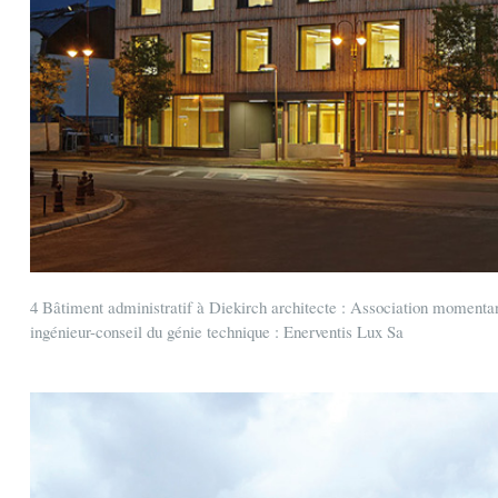
4 Bâtiment administratif à Diekirch architecte : Association momentan
ingénieur-conseil du génie technique : Enerventis Lux Sa