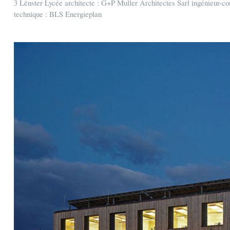
3 Lënster Lycée architecte : G+P Muller Architectes Sarl ingénieur-con
technique : BLS Energieplan