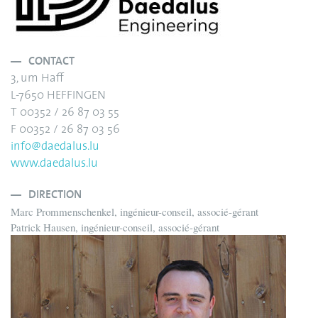
CONTACT
3, um Haff
L-7650 HEFFINGEN
T 00352 / 26 87 03 55
F 00352 / 26 87 03 56
info@daedalus.lu
www.daedalus.lu
DIRECTION
Marc Prommenschenkel, ingénieur-conseil, associé-gérant
Patrick Hausen, ingénieur-conseil, associé-gérant