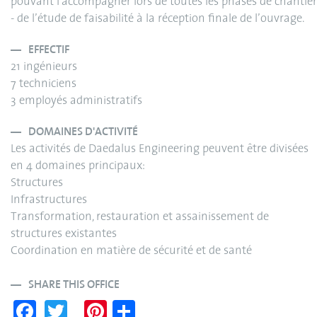
pouvant l’accompagner lors de toutes les phases de chantier
- de l’étude de faisabilité à la réception finale de l’ouvrage.
EFFECTIF
21 ingénieurs
7 techniciens
3 employés administratifs
DOMAINES D'ACTIVITÉ
Les activités de Daedalus Engineering peuvent être divisées
en 4 domaines principaux:
Structures
Infrastructures
Transformation, restauration et assainissement de
structures existantes
Coordination en matière de sécurité et de santé
SHARE THIS OFFICE
Fa
T
Pi
S