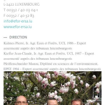
L-2422 LUXEMBOURG
T 00352 / 40 03 04-1
F 00352 / 40 52 83
info@efor-ersa.lu
www.efor-ersa.lu
DIRECTION
Kalmes Pierre, Ir. Agr. Eaux et Forêts, UCL 1986 – Expert
assermenté auprès des tribunaux luxembourgeois
Kieffer Jean-Claude, Ir. Agr. Eaux et Forêts, UCL 1987 – Expert
assermenté auprès des tribunaux luxembourgeois
Pfeiffenschneider Manou, Diplômé en sciences de l’environnement,
EPFZ 1994 – Expert assermenté auprès des tribunaux luxembourgeois