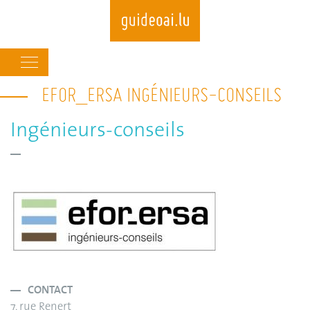
Main
navigation
EFOR_ERSA INGÉNIEURS-CONSEILS
Skip
to
main
Ingénieurs-conseils
content
CONTACT
7, rue Renert