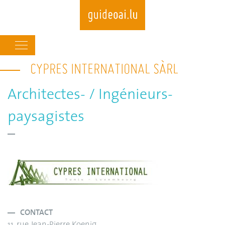
Main
navigation
CYPRES INTERNATIONAL SÀRL
Skip
to
main
Architectes- / Ingénieurs-
content
paysagistes
CONTACT