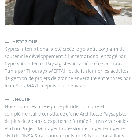
HISTORIQUE
Cyprès International a été créée le 30 août 2013 afin de
soutenir le développement à l’international engagé par
Cyprès Architectes-Paysagistes Associés créée en 1999 à
Tunis par Thouraya MEFTAH et de fusionner les activités
de gestion de projets de grande envergure entreprises par
Jean-Yves MARIE depuis plus de 15 ans.
EFFECTIF
Nous sommes une équipe pluridisciplinaire et
complémentaire constituée d’une Architecte-Paysagiste
de plus de 20 ans d’expérience formée à l’ENSP Versailles
et d’un Project Manager Professionnel, ingénieur génie
civil de l’INSA Strasbourg depuis 1998. Nous travaillons