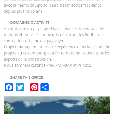
avec la même équipe solidaire d’architectes free-lance
depuis plus de 10 ans.
DOMAINES D'ACTIVITÉ
Architecture du paysage : Nous créons et inventons des
notions et procédés innovants déplaçant les limites de la
conception urbaine et< paysagère.
Project management : Notre expérience dans la gestion de
projets au Luxembourg et à l’international couvre tous les
aspects de la construction.
Nous sommes certifiés PMP, PMI-RMP et Prince2.
SHARE THIS OFFICE
Fa
T
Pi
S
ce
wi
nt
ha
bo
tte
er
re
ok
r
es