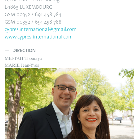
11, rue Jean-Pierre Koenig
L-1865 LUXEMBOURG
GSM 00352 / 691 458 784
GSM 00352 / 691 458 788
cypres.international@gmail.com
www.cypres-international.com
DIRECTION
MEFTAH Thouraya
MARIÉ Jean-Yves