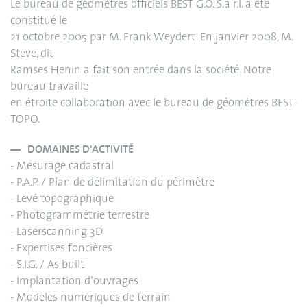
Le bureau de géomètres officiels BEST G.O. S.à r.l. a été
constitué le
21 octobre 2005 par M. Frank Weydert. En janvier 2008, M.
Steve, dit
Ramses Henin a fait son entrée dans la société. Notre
bureau travaille
en étroite collaboration avec le bureau de géomètres BEST-
TOPO.
DOMAINES D'ACTIVITÉ
- Mesurage cadastral
- P.A.P. / Plan de délimitation du périmètre
- Levé topographique
- Photogrammétrie terrestre
- Laserscanning 3D
- Expertises foncières
- S.I.G. / As built
- Implantation d’ouvrages
- Modèles numériques de terrain