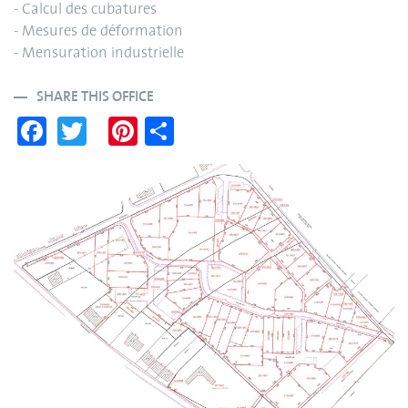
- Calcul des cubatures
- Mesures de déformation
- Mensuration industrielle
SHARE THIS OFFICE
Fa
T
Pi
S
ce
wi
nt
ha
bo
tte
er
re
ok
r
es
t