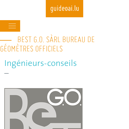
Main
navigation
BEST G.O. SÀRL BUREAU DE
Skip
to
GÉOMÈTRES OFFICIELS
main
content
Ingénieurs-conseils