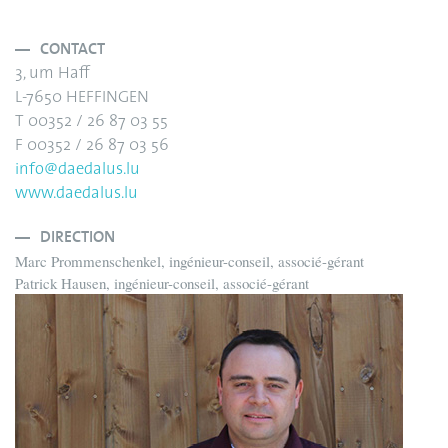
CONTACT
3, um Haff
L-7650 HEFFINGEN
T 00352 / 26 87 03 55
F 00352 / 26 87 03 56
info@daedalus.lu
www.daedalus.lu
DIRECTION
Marc Prommenschenkel, ingénieur-conseil, associé-gérant
Patrick Hausen, ingénieur-conseil, associé-gérant