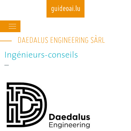
Main
navigation
DAEDALUS ENGINEERING SÀRL
Skip
to
main
Ingénieurs-conseils
content