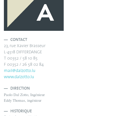
CONTACT
23, rue Xavier Brasseur
L-4518 DIFFERDANGE
T 00352 / 58 10 85
F 00352 / 26 58 02 84
mail@dalzotto.lu
www.dalzotto.lu
DIRECTION
Paolo Dal Zotto, Ingénieur
Eddy Thomas, ingénieur
HISTORIQUE