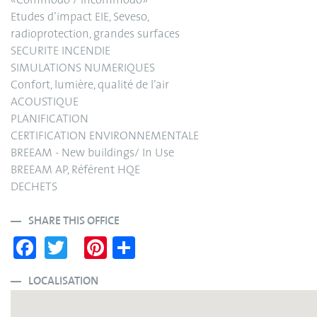
«Commodo / Incommodo»
Etudes d’impact EIE, Seveso,
radioprotection, grandes surfaces
SECURITE INCENDIE
SIMULATIONS NUMERIQUES
Confort, lumière, qualité de l’air
ACOUSTIQUE
PLANIFICATION
CERTIFICATION ENVIRONNEMENTALE
BREEAM - New buildings/ In Use
BREEAM AP, Référent HQE
DECHETS
SHARE THIS OFFICE
Fa
T
Pi
S
ce
wi
nt
ha
bo
tte
er
re
LOCALISATION
ok
r
es