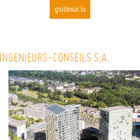
Skip
to
INGENIEURS-CONSEILS S.A.
main
content