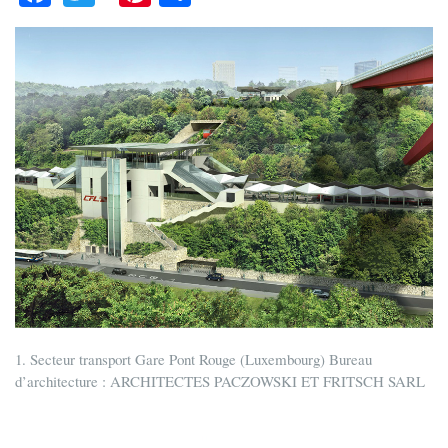
ce
wi
nt
ha
bo
tte
er
re
ok
r
es
t
1. Secteur transport Gare Pont Rouge (Luxembourg) Bureau
d’architecture : ARCHITECTES PACZOWSKI ET FRITSCH SARL