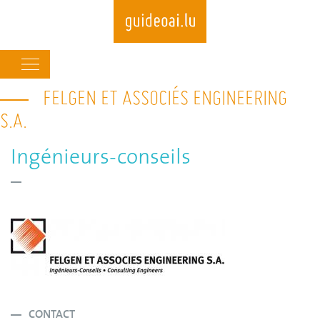
Main
navigation
FELGEN ET ASSOCIÉS ENGINEERING
Skip
to
S.A.
main
content
Ingénieurs-conseils
CONTACT