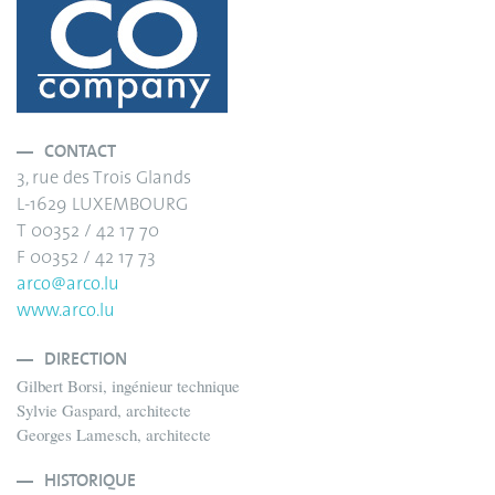
CONTACT
3, rue des Trois Glands
L-1629 LUXEMBOURG
T 00352 / 42 17 70
F 00352 / 42 17 73
arco@arco.lu
www.arco.lu
DIRECTION
Gilbert Borsi, ingénieur technique
Sylvie Gaspard, architecte
Georges Lamesch, architecte
HISTORIQUE