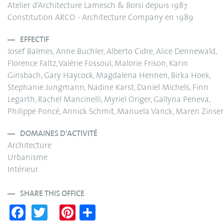
Atelier d’Architecture Lamesch & Borsi depuis 1987
Constitution ARCO - Architecture Company en 1989
EFFECTIF
Josef Balmes, Anne Buchler, Alberto Cidre, Alice Dennewald,
Florence Faltz, Valérie Fossoul, Malorie Frison, Karin
Ginsbach, Gary Haycock, Magdalena Hennen, Birka Hoek,
Stephanie Jungmann, Nadine Karst, Daniel Michels, Finn
Legarth, Rachel Mancinelli, Myriel Origer, Gallyna Peneva,
Philippe Poncé, Annick Schmit, Manuela Vanck, Maren Zinser
DOMAINES D'ACTIVITÉ
Architecture
Urbanisme
Intérieur
SHARE THIS OFFICE
Fa
T
Pi
S