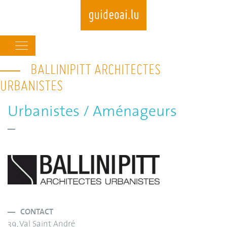
Main
navigation
BALLINIPITT ARCHITECTES
Skip
to
URBANISTES
main
content
Urbanistes / Aménageurs
CONTACT
39, Val Saint André