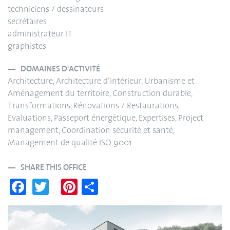
techniciens / dessinateurs
secrétaires
administrateur IT
graphistes
DOMAINES D'ACTIVITÉ
Architecture, Architecture d’intérieur, Urbanisme et
Aménagement du territoire, Construction durable,
Transformations, Rénovations / Restaurations,
Evaluations, Passeport énergétique, Expertises, Project
management, Coordination sécurité et santé,
Management de qualité ISO 9001
SHARE THIS OFFICE
Fa
T
Pi
S
ce
wi
nt
ha
bo
tte
er
re