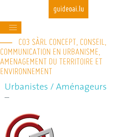
Main
navigation
CO3 SÀRL CONCEPT, CONSEIL,
Skip
to
COMMUNICATION EN URBANISME,
main
AMENAGEMENT DU TERRITOIRE ET
content
ENVIRONNEMENT
Urbanistes / Aménageurs