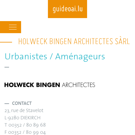
Main
navigation
HOLWECK BINGEN ARCHITECTES SÀRL
Skip
to
main
Urbanistes / Aménageurs
content
CONTACT
23, rue de Stavelot
L-9280 DIEKIRCH
T 00352 / 80 89 68
F 00352 / 80 99 04