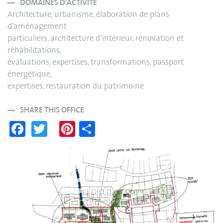
DOMAINES D'ACTIVITÉ
Architecture, urbanisme, élaboration de plans
d’aménagement
particuliers, architecture d’intérieur, rénovation et
réhabilitations,
évaluations, expertises, transformations, passport
énergétique,
expertises, restauration du patrimoine
SHARE THIS OFFICE
Fa
T
Pi
S
ce
wi
nt
ha
bo
tte
er
re
ok
r
es
t