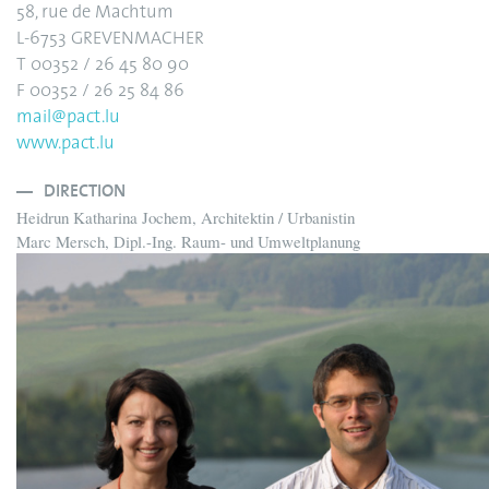
58, rue de Machtum
L-6753 GREVENMACHER
T 00352 / 26 45 80 90
F 00352 / 26 25 84 86
mail@pact.lu
www.pact.lu
DIRECTION
Heidrun Katharina Jochem, Architektin / Urbanistin
Marc Mersch, Dipl.-Ing. Raum- und Umweltplanung