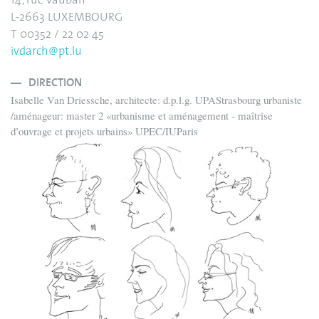
14, rue Vauban
L-2663 LUXEMBOURG
T 00352 / 22 02 45
ivdarch@pt.lu
DIRECTION
Isabelle Van Driessche, architecte: d.p.l.g. UPAStrasbourg urbaniste
/aménageur: master 2 «urbanisme et aménagement - maîtrise
d’ouvrage et projets urbains» UPEC/IUParis