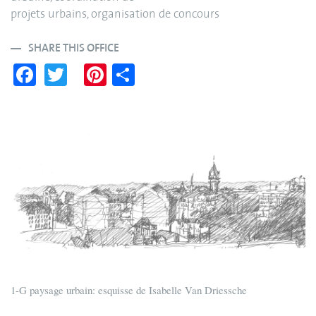
projets urbains, organisation de concours
SHARE THIS OFFICE
Fa
T
Pi
S
ce
wi
nt
ha
bo
tte
er
re
ok
r
es
t
1-G paysage urbain: esquisse de Isabelle Van Driessche