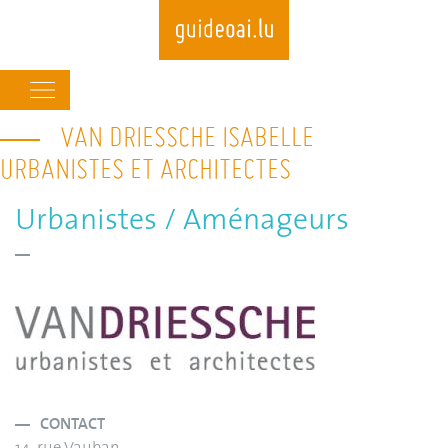
Main
navigation
VAN DRIESSCHE ISABELLE
Skip
to
URBANISTES ET ARCHITECTES
main
content
Urbanistes / Aménageurs
CONTACT