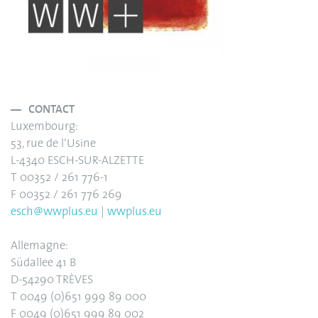
CONTACT
Luxembourg:
53, rue de l‘Usine
L-4340 ESCH-SUR-ALZETTE
T 00352 / 261 776-1
F 00352 / 261 776 269
esch@wwplus.eu
|
wwplus.eu
Allemagne:
Südallee 41 B
D-54290 TRÈVES
T 0049 (0)651 999 89 000
F 0049 (0)651 999 89 002