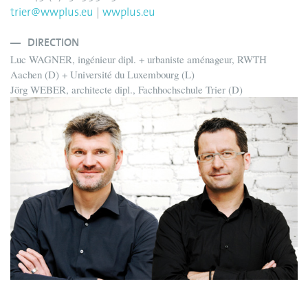
trier@wwplus.eu
|
wwplus.eu
DIRECTION
Luc WAGNER, ingénieur dipl. + urbaniste aménageur, RWTH
Aachen (D) + Université du Luxembourg (L)
Jörg WEBER, architecte dipl., Fachhochschule Trier (D)