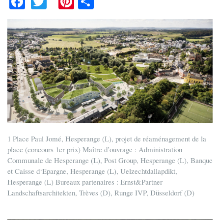
ce
wi
nt
ha
bo
tte
er
re
ok
r
es
t
1 Place Paul Jomé, Hesperange (L), projet de réaménagement de la
place (concours 1er prix) Maître d’ouvrage : Administration
Communale de Hesperange (L), Post Group, Hesperange (L), Banque
et Caisse d‘Epargne, Hesperange (L), Uelzechtdallapdikt,
Hesperange (L) Bureaux partenaires : Ernst&Partner
Landschaftsarchitekten, Trèves (D), Runge IVP, Düsseldorf (D)