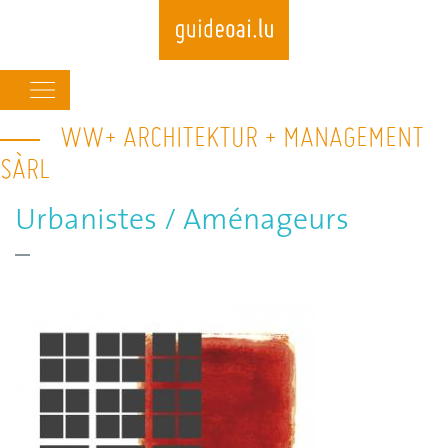
Main
navigation
WW+ ARCHITEKTUR + MANAGEMENT
Skip
to
SÀRL
main
content
Urbanistes / Aménageurs