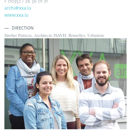
F 00352 / 26 36 01 21
archi@xxa.lu
www.xxa.lu
DIRECTION
Streber Patricia, Architecte ISAVH, Bruxelles, Urbaniste