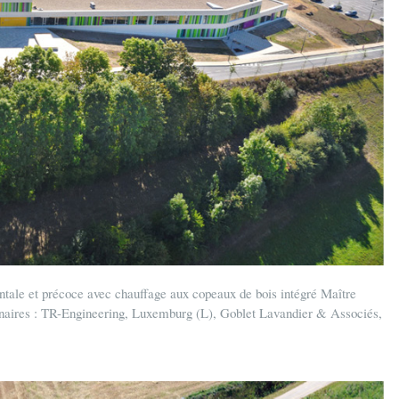
tale et précoce avec chauffage aux copeaux de bois intégré Maître
naires : TR-Engineering, Luxemburg (L), Goblet Lavandier & Associés,