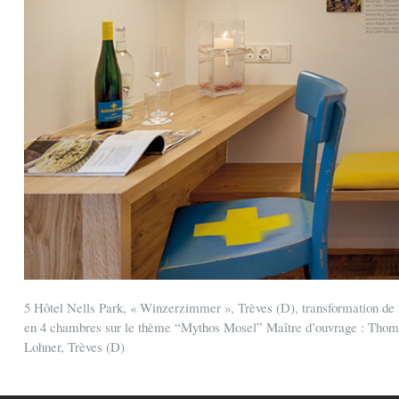
5 Hôtel Nells Park, « Winzerzimmer », Trèves (D), transformation de l
en 4 chambres sur le thème “Mythos Mosel” Maître d’ouvrage : Thomas
Lohner, Trèves (D)