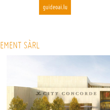
Skip
to
EMENT SÀRL
main
content