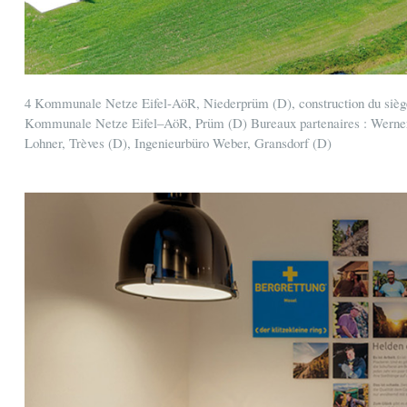
4 Kommunale Netze Eifel-AöR, Niederprüm (D), construction du siège 
Kommunale Netze Eifel–AöR, Prüm (D) Bureaux partenaires : Werner
Lohner, Trèves (D), Ingenieurbüro Weber, Gransdorf (D)