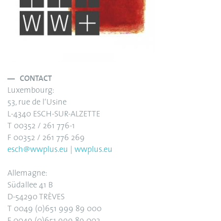
CONTACT
Luxembourg:
53, rue de l‘Usine
L-4340 ESCH-SUR-ALZETTE
T 00352 / 261 776-1
F 00352 / 261 776 269
esch@wwplus.eu
|
wwplus.eu
Allemagne:
Südallee 41 B
D-54290 TRÈVES
T 0049 (0)651 999 89 000
F 0049 (0)651 999 89 002