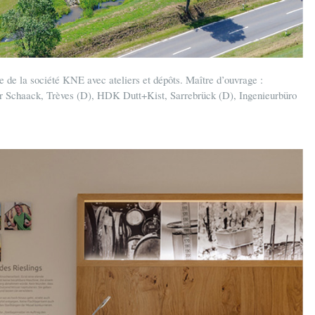
de la société KNE avec ateliers et dépôts. Maître d’ouvrage :
 Schaack, Trèves (D), HDK Dutt+Kist, Sarrebrück (D), Ingenieurbüro