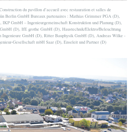
onstruction du pavillon d’accueil avec restauration et salles de
: Grün Berlin GmbH Bureaux partenaires : Mathias Grimmer PGA (D),
 IKP GmbH – Ingenieurgemeinschaft Konstruktion und Planung (D),
re GmbH (D), IfE grothe GmbH (D), Haustechnik/Elektro/Beleuchtung
nn Ingenieure GmbH (D), Ritter Bauphysik GmbH (D), Andreas Wilke -
nieur-Gesellschaft mbH Saar (D), Enseleit und Partner (D)