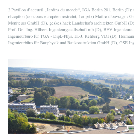
2 Pavillon d’accueil „Jardins du monde“, IGA Berlin 201, Berlin (D): C
réception (concours européen restreint, 1er prix) Maître d’ouvrage 
Moniteurs GmbH (D), geskes.hack Landschaftsarchitekten GmbH (D),
Prof. Dr.- Ing. Hilbers Ingenieurgesellschaft mb (D), BEV Ingenieu
Ingenieurbüro für TGA - Dipl.-Phys. H.-J. Rehberg VDI (D), Heima
Ingenieurbüro für Bauphysik und Baukonstruktion GmbH (D), GSE Inge