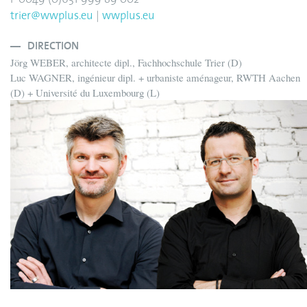
trier@wwplus.eu
|
wwplus.eu
DIRECTION
Jörg WEBER, architecte dipl., Fachhochschule Trier (D)
Luc WAGNER, ingénieur dipl. + urbaniste aménageur, RWTH Aachen
(D) + Université du Luxembourg (L)