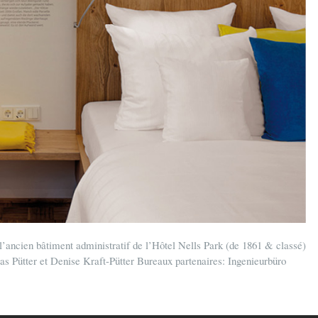
’ancien bâtiment administratif de l’Hôtel Nells Park (de 1861 & classé)
 Pütter et Denise Kraft-Pütter Bureaux partenaires: Ingenieurbüro