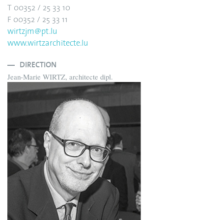
T 00352 / 25 33 10
F 00352 / 25 33 11
wirtzjm@pt.lu
www.wirtzarchitecte.lu
DIRECTION
Jean-Marie WIRTZ, architecte dipl.