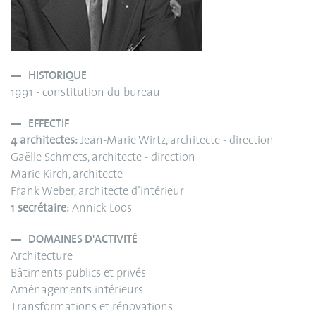
HISTORIQUE
1991 - constitution du bureau
EFFECTIF
4 architectes:
Jean-Marie Wirtz, architecte - direction
Gaëlle Schmets, architecte - direction
Marie Kirch, architecte
Frank Weber, architecte d’intérieur
1 secrétaire:
Annick Loos
DOMAINES D'ACTIVITÉ
Architecture
Bâtiments publics et privés
Aménagements intérieurs
Transformations et rénovations