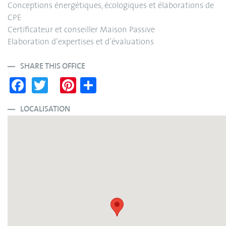
Conceptions énergétiques, écologiques et élaborations de
CPE
Certificateur et conseiller Maison Passive
Elaboration d’expertises et d’évaluations
SHARE THIS OFFICE
Fa
T
Pi
S
ce
wi
nt
ha
bo
tte
er
re
LOCALISATION
ok
r
es
t