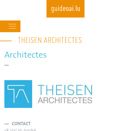
Main
navigation
THEISEN ARCHITECTES
Skip
to
main
Architectes
content
CONTACT