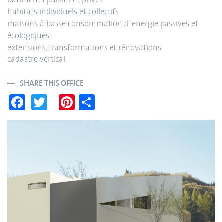
bâtiments publics et privés
habitats individuels et collectifs
maisons à basse consommation d´energie passives et
écologiques
extensions, transformations et rénovations
cadastre vertical
SHARE THIS OFFICE
Fa
T
Pi
S
ce
wi
nt
ha
bo
tte
er
re
ok
r
es
t