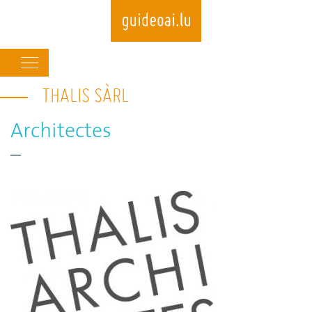
Main
navigation
THALIS SÀRL
Skip
to
main
Architectes
content