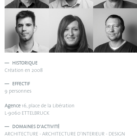
HISTORIQUE
Création en 2008
EFFECTIF
9 personnes
Agence
16, place de la Libération
L-9060 ETTELBRUCK
DOMAINES D'ACTIVITÉ
ARCHITECTURE - ARCHITECTURE D’INTERIEUR - DESIGN