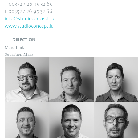
T 00352 / 26 95 32 65
F 00352 / 26 95 32 66
info@studioconcept.lu
www.studioconcept.lu
DIRECTION
Marc Link
Sébastien Maas