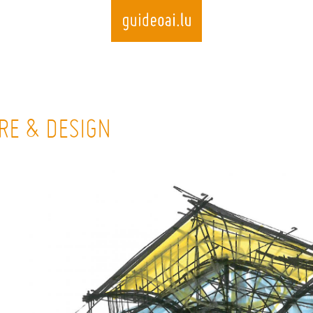
Skip
to
RE & DESIGN
main
content