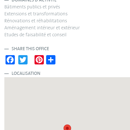
DOMAINES D'ACTIVITÉ
Bâtiments publics et privés
Extensions et transformations
Rénovations et réhabilitations
Aménagement intérieur et extérieur
Etudes de faisabilité et conseil
SHARE THIS OFFICE
Fa
T
Pi
S
ce
wi
nt
ha
bo
tte
er
re
LOCALISATION
ok
r
es
t