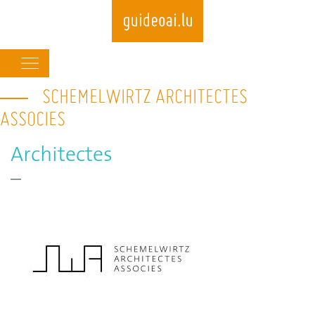
Main
navigation
SCHEMELWIRTZ ARCHITECTES
Skip
to
ASSOCIES
main
content
Architectes