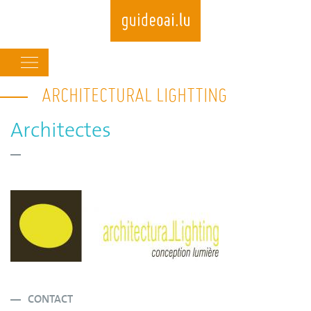
Main
navigation
ARCHITECTURAL LIGHTTING
Skip
to
main
Architectes
content
CONTACT