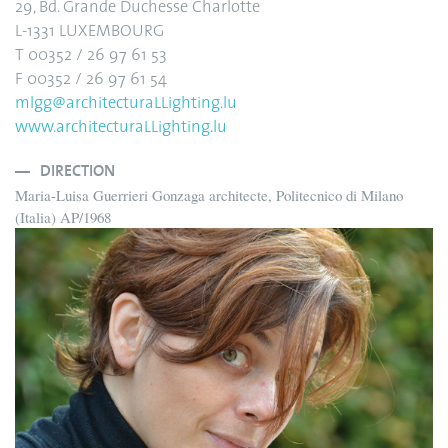
29, Bd. Grande Duchesse Charlotte
L-1331 LUXEMBOURG
T 00352 / 26 97 61 53
F 00352 / 26 97 61 54
mlgg@architecturaLLighting.lu
www.architecturaLLighting.lu
DIRECTION
Maria-Luisa Guerrieri Gonzaga architecte, Politecnico di Milano
(Italia) AP/1968