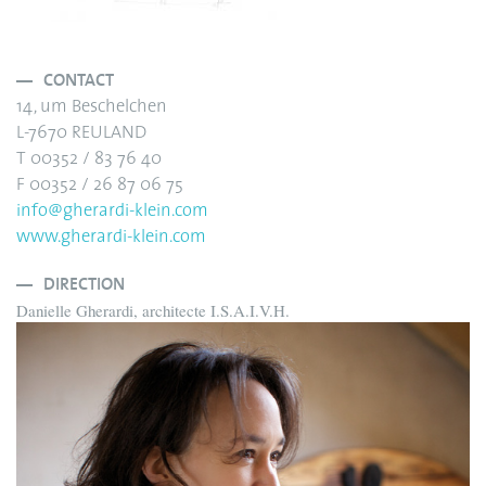
CONTACT
14, um Beschelchen
L-7670 REULAND
T 00352 / 83 76 40
F 00352 / 26 87 06 75
info@gherardi-klein.com
www.gherardi-klein.com
DIRECTION
Danielle Gherardi, architecte I.S.A.I.V.H.