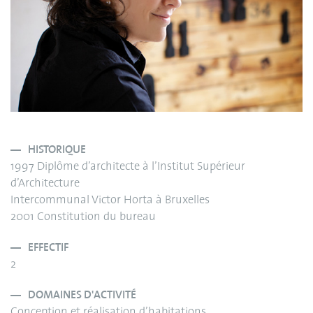
HISTORIQUE
1997 Diplôme d’architecte à l’Institut Supérieur
d’Architecture
Intercommunal Victor Horta à Bruxelles
2001 Constitution du bureau
EFFECTIF
2
DOMAINES D'ACTIVITÉ
Conception et réalisation d’habitations