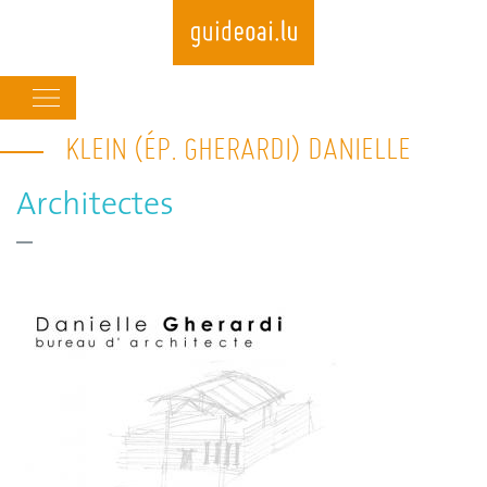
Main
navigation
KLEIN (ÉP. GHERARDI) DANIELLE
Skip
to
main
Architectes
content