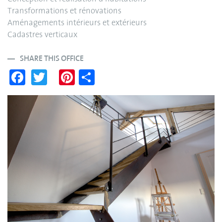
Transformations et rénovations
Aménagements intérieurs et extérieurs
Cadastres verticaux
SHARE THIS OFFICE
Fa
T
Pi
S
ce
wi
nt
ha
bo
tte
er
re
ok
r
es
t