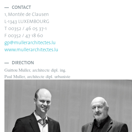
CONTACT
1, Montée de Clausen
L-1343 LUXEMBOURG
T 00352 / 46 05 37-1
F 00352 / 47 18 60
gp@mullerarchitectes.lu
www.mullerarchitectes.lu
DIRECTION
Guittou Muller, architecte dipl. ing.
Paul Muller, architecte dipl. urbaniste