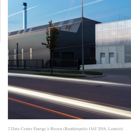
2 Data Center Energy à Bissen (Bauhärepräis OAI 2016, Lauréat)