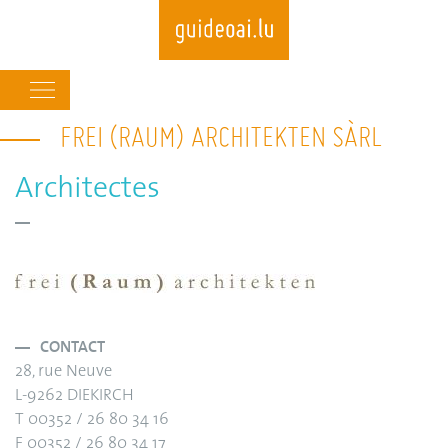
Main
navigation
FREI (RAUM) ARCHITEKTEN SÀRL
Skip
to
main
Architectes
content
CONTACT
28, rue Neuve
L-9262 DIEKIRCH
T 00352 / 26 80 34 16
F 00352 / 26 80 34 17