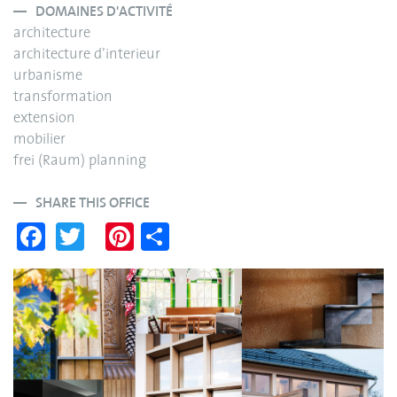
DOMAINES D'ACTIVITÉ
architecture
architecture d’interieur
urbanisme
transformation
extension
mobilier
frei (Raum) planning
SHARE THIS OFFICE
Fa
T
Pi
S
ce
wi
nt
ha
bo
tte
er
re
ok
r
es
t