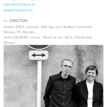
mein@freiraum.lu
www.freiraum.lu
DIRECTION
Jennifer FREY, associée, Dipl. Ing. arch. Bauhaus Universität
Weimar, TU Dresden
Stefan ZICKERT, associé, Master of Arts (M.A.) Hochschule
Wismar