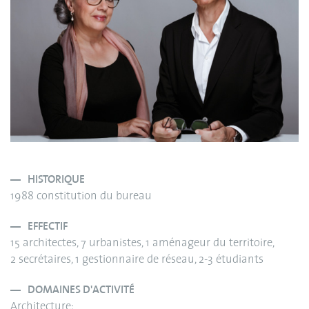
HISTORIQUE
1988 constitution du bureau
EFFECTIF
15 architectes, 7 urbanistes, 1 aménageur du territoire,
2 secrétaires, 1 gestionnaire de réseau, 2-3 étudiants
DOMAINES D'ACTIVITÉ
Architecture: