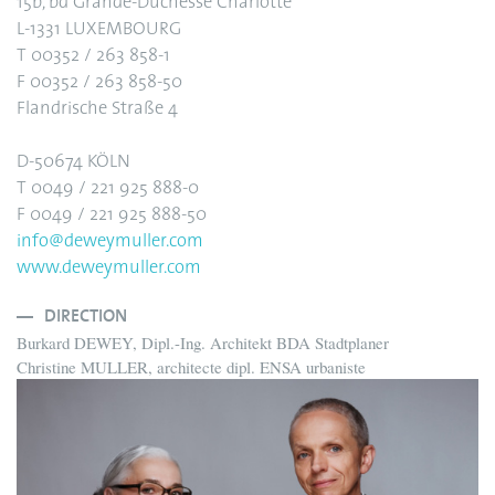
15b, bd Grande-Duchesse Charlotte
L-1331 LUXEMBOURG
T 00352 / 263 858-1
F 00352 / 263 858-50
Flandrische Straße 4
D-50674 KÖLN
T 0049 / 221 925 888-0
F 0049 / 221 925 888-50
info@deweymuller.com
www.deweymuller.com
DIRECTION
Burkard DEWEY, Dipl.-Ing. Architekt BDA Stadtplaner
Christine MULLER, architecte dipl. ENSA urbaniste