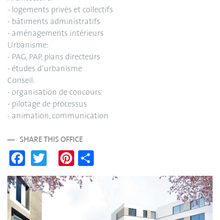
- logements privés et collectifs
- bâtiments administratifs
- aménagements intérieurs
Urbanisme:
- PAG, PAP, plans directeurs
- études d‘urbanisme
Conseil:
- organisation de concours
- pilotage de processus
- animation, communication
SHARE THIS OFFICE
Fa
T
Pi
S
ce
wi
nt
ha
bo
tte
er
re
ok
r
es
t