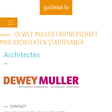
Main
navigation
DEWEY MULLER PARTNERSCHAFT
Skip
to
MBB ARCHITEKTEN STADTPLANER
main
content
Architectes
CONTACT