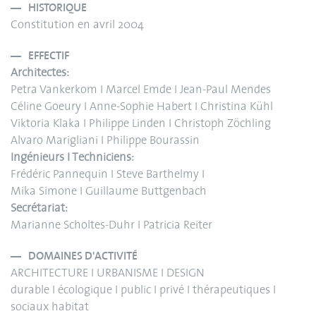
HISTORIQUE
Constitution en avril 2004
EFFECTIF
Architectes:
Petra Vankerkom I Marcel Emde I Jean-Paul Mendes
Céline Goeury I Anne-Sophie Habert I Christina Kühl
Viktoria Klaka I Philippe Linden I Christoph Zöchling
Alvaro Marigliani I Philippe Bourassin
Ingénieurs I Techniciens:
Frédéric Pannequin I Steve Barthelmy I
Mika Simone I Guillaume Buttgenbach
Secrétariat:
Marianne Scholtes-Duhr I Patricia Reiter
DOMAINES D'ACTIVITÉ
ARCHITECTURE I URBANISME I DESIGN
durable I écologique I public I privé I thérapeutiques I
sociaux habitat