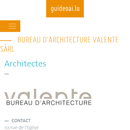
Main
navigation
BUREAU D’ARCHITECTURE VALENTE
Skip
to
SÀRL
main
content
Architectes
CONTACT
10, rue de l’Eglise