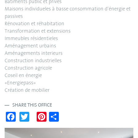
Bâtiments public et privés
Maisons individueles à basse consommation d’énergie et
passives
Rénovation et réhabitation
Transformation et extensions
Immeubles résidentieles
Aménagement urbains
Aménagements interieurs
Construction industrielles
Construction agricole
Coseil en énergie
«Energiepass»
Création de mobilier
SHARE THIS OFFICE
Fa
T
Pi
S
ce
wi
nt
ha
bo
tte
er
re