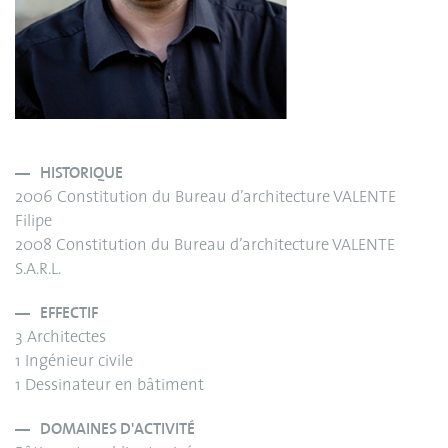
HISTORIQUE
2006 Constitution du Bureau d’architecture VALENTE
Filipe
2008 Constitution du Bureau d’architecture VALENTE
S.A.R.L.
EFFECTIF
3 Architectes
1 Ingénieur civile
1 Dessinateur en bâtiment
DOMAINES D'ACTIVITÉ