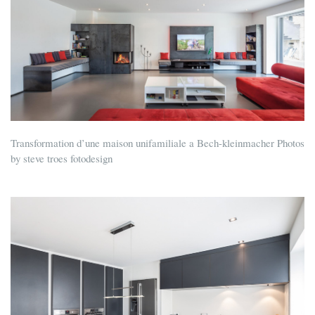
ok
r
es
t
Transformation d’une maison unifamiliale a Bech-kleinmacher Photos
by steve troes fotodesign