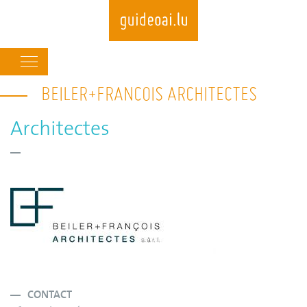
Main
navigation
BEILER+FRANCOIS ARCHITECTES
Skip
to
main
Architectes
content
CONTACT