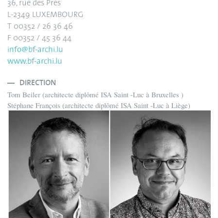
36, rue des Prés
L-2349 LUXEMBOURG
T 00352 / 26 36 46
F 00352 / 45 36 44
info@bf-archi.lu
www.bf-archi.lu
DIRECTION
Tom Beiler (architecte diplômé ISA Saint -Luc à Bruxelles )
Stéphane François (architecte diplômé ISA Saint -Luc à Liège)