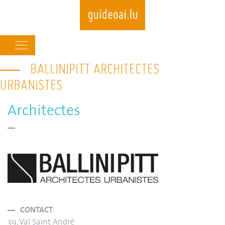
Main
navigation
BALLINIPITT ARCHITECTES
Skip
to
URBANISTES
main
content
Architectes
CONTACT
39, Val Saint André