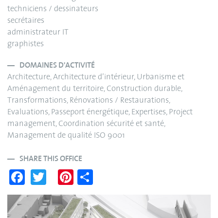
techniciens / dessinateurs
secrétaires
administrateur IT
graphistes
DOMAINES D'ACTIVITÉ
Architecture, Architecture d’intérieur, Urbanisme et
Aménagement du territoire, Construction durable,
Transformations, Rénovations / Restaurations,
Evaluations, Passeport énergétique, Expertises, Project
management, Coordination sécurité et santé,
Management de qualité ISO 9001
SHARE THIS OFFICE
Fa
T
Pi
S
ce
wi
nt
ha
bo
tte
er
re