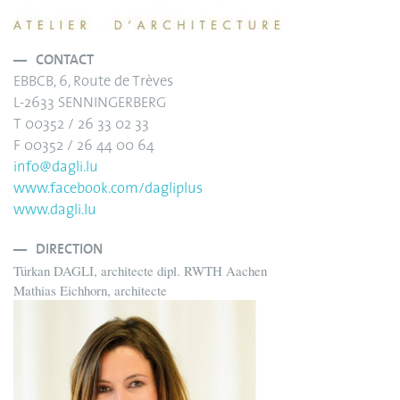
CONTACT
EBBCB, 6, Route de Trèves
L-2633 SENNINGERBERG
T 00352 / 26 33 02 33
F 00352 / 26 44 00 64
info@dagli.lu
www.facebook.com/dagliplus
www.dagli.lu
DIRECTION
Türkan DAGLI, architecte dipl. RWTH Aachen
Mathias Eichhorn, architecte