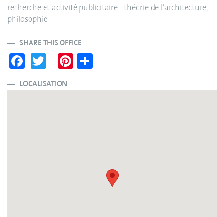
recherche et activité publicitaire - théorie de l’architecture,
philosophie
SHARE THIS OFFICE
Fa
T
Pi
S
ce
wi
nt
ha
bo
tte
er
re
LOCALISATION
ok
r
es
t