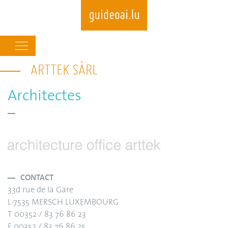
Main
navigation
ARTTEK SÀRL
Skip
to
main
Architectes
content
CONTACT
33d rue de la Gare
L-7535 MERSCH LUXEMBOURG
T 00352 / 83 76 86 23
F 00352 / 83 76 86 25