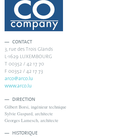
CONTACT
3, rue des Trois Glands
L-1629 LUXEMBOURG
T 00352 / 42 17 70
F 00352 / 42 17 73
arco@arco.lu
www.arco.lu
DIRECTION
Gilbert Borsi, ingénieur technique
Sylvie Gaspard, architecte
Georges Lamesch, architecte
HISTORIQUE