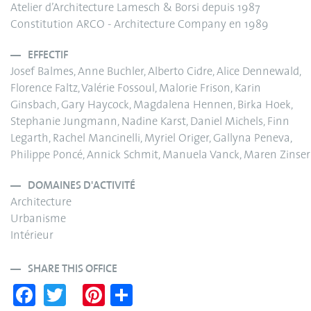
Atelier d’Architecture Lamesch & Borsi depuis 1987
Constitution ARCO - Architecture Company en 1989
EFFECTIF
Josef Balmes, Anne Buchler, Alberto Cidre, Alice Dennewald,
Florence Faltz, Valérie Fossoul, Malorie Frison, Karin
Ginsbach, Gary Haycock, Magdalena Hennen, Birka Hoek,
Stephanie Jungmann, Nadine Karst, Daniel Michels, Finn
Legarth, Rachel Mancinelli, Myriel Origer, Gallyna Peneva,
Philippe Poncé, Annick Schmit, Manuela Vanck, Maren Zinser
DOMAINES D'ACTIVITÉ
Architecture
Urbanisme
Intérieur
SHARE THIS OFFICE
Fa
T
Pi
S