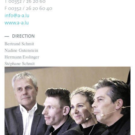
T 00352 / 26 20 60
F 00352 / 26 20 60 40
info@a-a.lu
www.a-a.lu
DIRECTION
Bertrand Schmit
Nadine Gutenstein
Hermann Esslinger
Stéphane Schmit