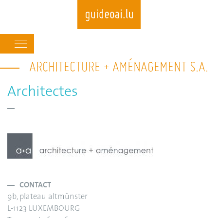
Main
navigation
ARCHITECTURE + AMÉNAGEMENT S.A.
Skip
to
main
Architectes
content
CONTACT
9b, plateau altmünster
L-1123 LUXEMBOURG