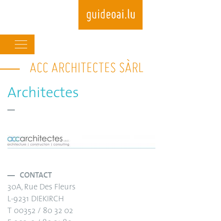
Main
navigation
ACC ARCHITECTES SÀRL
Skip
to
main
Architectes
content
CONTACT
30A, Rue Des Fleurs
L-9231 DIEKIRCH
T 00352 / 80 32 02