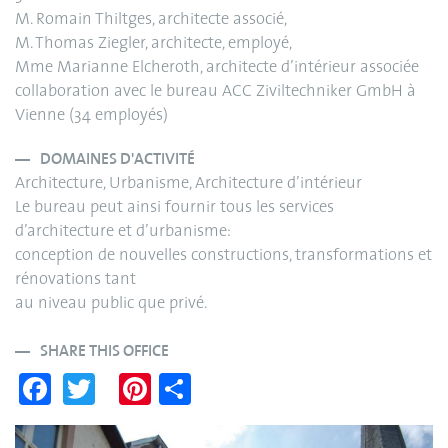
M. Romain Thiltges, architecte associé,
M. Thomas Ziegler, architecte, employé,
Mme Marianne Elcheroth, architecte d’intérieur associée
collaboration avec le bureau ACC Ziviltechniker GmbH à
Vienne (34 employés)
DOMAINES D'ACTIVITÉ
Architecture, Urbanisme, Architecture d’intérieur
Le bureau peut ainsi fournir tous les services
d’architecture et d’urbanisme:
conception de nouvelles constructions, transformations et
rénovations tant
au niveau public que privé.
SHARE THIS OFFICE
Fa
T
Pi
S
ce
wi
nt
ha
bo
tte
er
re