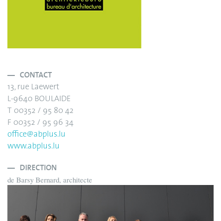
CONTACT
13, rue Laewert
L-9640 BOULAIDE
T 00352 / 95 80 42
F 00352 / 95 96 34
office@abplus.lu
www.abplus.lu
DIRECTION
de Barsy Bernard, architecte