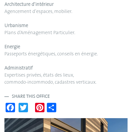
Architecture d’intérieur
Agencement d’espaces, mobilier.
Urbanisme
Plans d’Aménagement Particulier.
Energie
Passeports énergétiques, conseils en énergie.
Administratif
Expertises privées, états des lieux,
commodo-incommodo, cadastres verticaux.
SHARE THIS OFFICE
Fa
T
Pi
S
ce
wi
nt
ha
bo
tte
er
re