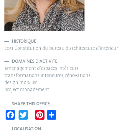
HISTORIQUE
2011 Constitution du bureau d’architecture d’intérieur
DOMAINES D'ACTIVITÉ
aménagement d’espaces intérieurs
transformations intérieures, rénovations
design mobilier
project management
SHARE THIS OFFICE
Fa
T
Pi
S
ce
wi
nt
ha
LOCALISATION