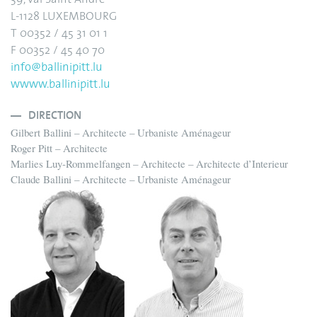
L-1128 LUXEMBOURG
T 00352 / 45 31 01 1
F 00352 / 45 40 70
info@ballinipitt.lu
wwww.ballinipitt.lu
DIRECTION
Gilbert Ballini – Architecte – Urbaniste Aménageur
Roger Pitt – Architecte
Marlies Luy-Rommelfangen – Architecte – Architecte d’Interieur
Claude Ballini – Architecte – Urbaniste Aménageur