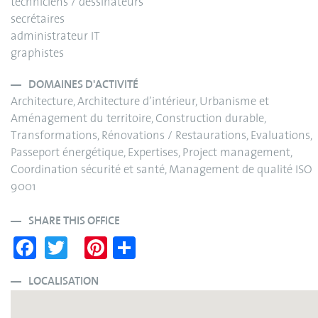
techniciens / dessinateurs
secrétaires
administrateur IT
graphistes
DOMAINES D'ACTIVITÉ
Architecture, Architecture d’intérieur, Urbanisme et
Aménagement du territoire, Construction durable,
Transformations, Rénovations / Restaurations, Evaluations,
Passeport énergétique, Expertises, Project management,
Coordination sécurité et santé, Management de qualité ISO
9001
SHARE THIS OFFICE
Fa
T
Pi
S
ce
wi
nt
ha
bo
tte
er
re
LOCALISATION
ok
r
es