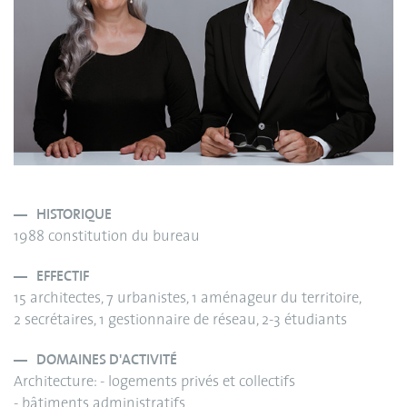
HISTORIQUE
1988 constitution du bureau
EFFECTIF
15 architectes, 7 urbanistes, 1 aménageur du territoire,
2 secrétaires, 1 gestionnaire de réseau, 2-3 étudiants
DOMAINES D'ACTIVITÉ
Architecture: - logements privés et collectifs
- bâtiments administratifs