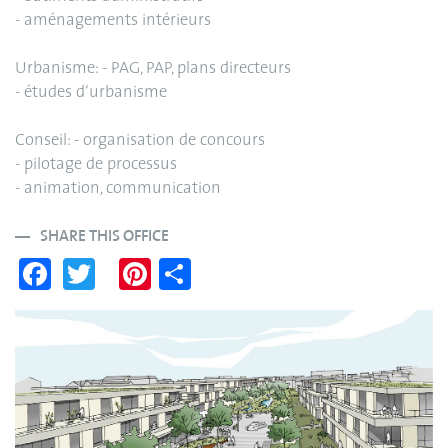
- aménagements intérieurs
Urbanisme: - PAG, PAP, plans directeurs
- études d‘urbanisme
Conseil: - organisation de concours
- pilotage de processus
- animation, communication
SHARE THIS OFFICE
Fa
T
Pi
S
ce
wi
nt
ha
bo
tte
er
re
ok
r
es
t