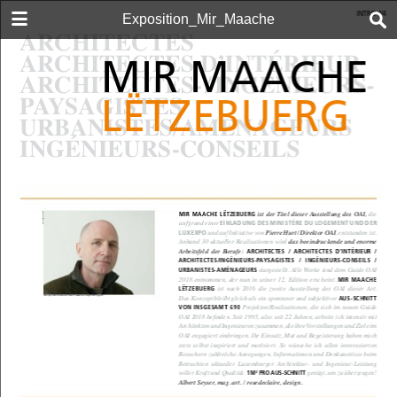
DOWNLOAD
Exposition_Mir_Maache
mir_mmache.pdf
25.7 MB