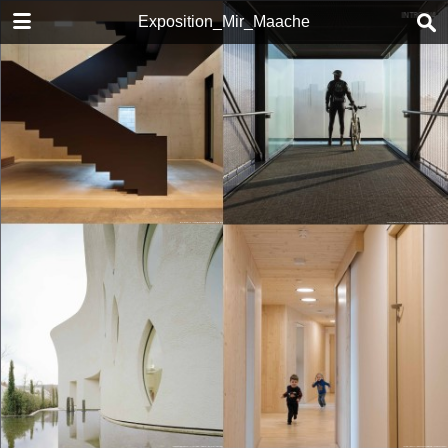
DOWNLOAD
Exposition_Mir_Maache
mir_mmache.pdf
25.7 MB