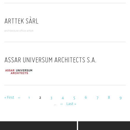
ARTTEK SÀRL
ASSAR UNIVERSUM ARCHITECTS S.A.
First
« First
Previous
‹‹
Page
1
Current
2
Page
3
Page
4
Page
5
Page
6
Page
7
Page
8
Page
9
Pagination
page
page
page
…
Next
››
Last
Last »
page
page